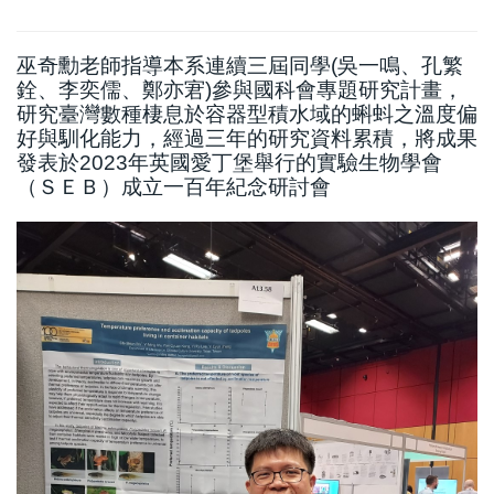
巫奇勳老師指導本系連續三屆同學(吳一鳴、孔繁
銓、李奕儒、鄭亦宭)參與國科會專題研究計畫，
研究臺灣數種棲息於容器型積水域的蝌蚪之溫度偏
好與馴化能力，經過三年的研究資料累積，將成果
發表於2023年英國愛丁堡舉行的實驗生物學會
（ＳＥＢ）成立一百年紀念研討會