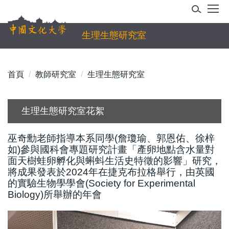
跳
到
主
生理生態研究室
要
內
容
首頁
教師研究室
生理生態研究室
區
生理生態研究室花絮
巫奇勳老師指導本系同學(詹瓊瑜、郭恩佑、徐梓
如)參與國科會專題研究計畫「產卵地點含水量對
面天樹蛙卵孵化與蝌蚪生活史特徵的影響」研究，
將成果發表於2024年在捷克布拉格舉行，由英國
的實驗生物學學會(Society for Experimental
Biology)所舉辦的年會