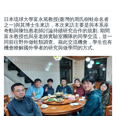
日本琉球大學富永篤教授(臺灣的周氏樹蛙命名者
之一)與其博士生來訪，本次來訪主要是與本系巫
奇勳與陳怡惠老師討論持續研究合作的規劃. 期間
富永教授也與巫老師實驗室團隊的同學交流，並一
同前往野外做蛙類調查。藉此交流機會，學生也有
機會瞭解國外學者的研究與做學問的方式。