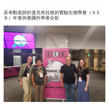
巫奇勳老師於捷克布拉格的實驗生物學會（ＳＥ
Ｂ）年會與會國外學者合影