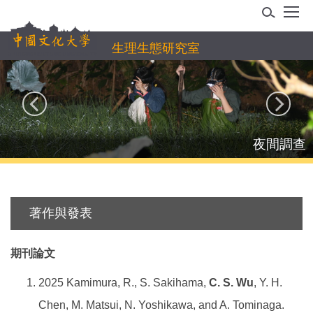
跳
到
主
生理生態研究室
要
內
容
區
龜殼花
著作與發表
期刊論文
2025 Kamimura, R., S. Sakihama,
C. S. Wu
, Y. H.
Chen, M. Matsui, N. Yoshikawa, and A. Tominaga.