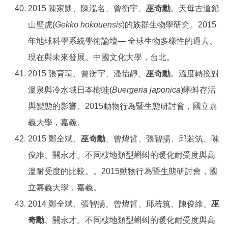
2015 陳家凱、陳泓名、曾衡宇、
巫奇勳
。天母古道鉛
山壁虎(
Gekko hokouensis
)的族群生物學研究。2015
年地球科學系統學術論壇— 全球生物多樣性的過去、
現在與未來發展。中國文化大學，台北。
2015 張育瑄、曾衡宇、潘怡靜、
巫奇勳
。溫度轉換對
溫泉與冷水域日本樹蛙(
Buergeria japonica
)蝌蚪存活
與變態的影響。2015動物行為暨生態研討會，國立嘉
義大學，嘉義。
2015 鄭全斌、
巫奇勳
、曾煒哲、張智揚、邱若筑、陳
俊維、關永才。不同棲地類型蝌蚪的暖化耐受度與高
溫耐受度的比較。。2015動物行為暨生態研討會，國
立嘉義大學，嘉義。
2014 鄭全斌、張智揚、曾煒哲、邱若筑、陳俊維、
巫
奇勳
、關永才。不同棲地類型蝌蚪的暖化耐受度與高