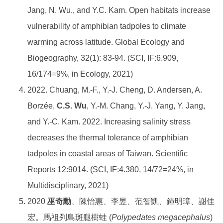
Jang, N. Wu., and Y.C. Kam. Open habitats increase
vulnerability of amphibian tadpoles to climate
warming across latitude. Global Ecology and
Biogeography, 32(1): 83-94. (SCI, IF:6.909,
16/174=9%, in Ecology, 2021)
2022. Chuang, M.-F., Y.-J. Cheng, D. Andersen, A.
Borzée,
C.S. Wu
, Y.-M. Chang, Y.-J. Yang, Y. Jang,
and Y.-C. Kam. 2022. Increasing salinity stress
decreases the thermal tolerance of amphibian
tadpoles in coastal areas of Taiwan. Scientific
Reports 12:9014. (SCI, IF:4.380, 14/72=24%, in
Multidisciplinary, 2021)
2020
巫奇勳
、陳怡惠、李昱、范智凱、鐘明璋、謝佳
宏。馬祖列島斑腿樹蛙 (
Polypedates megacephalus
)