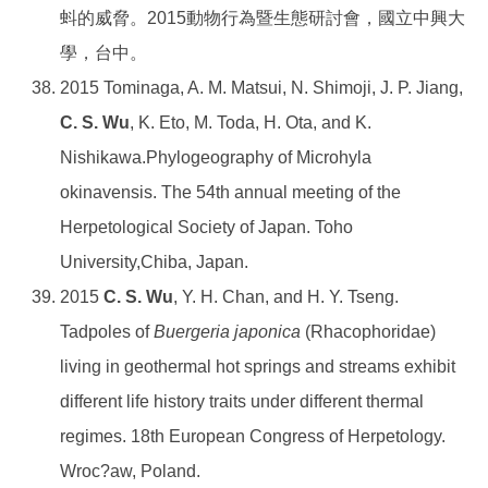
蚪的威脅。2015動物行為暨生態研討會，國立中興大
學，台中。
2015 Tominaga, A. M. Matsui, N. Shimoji, J. P. Jiang,
C. S. Wu
, K. Eto, M. Toda, H. Ota, and K.
Nishikawa.Phylogeography of Microhyla
okinavensis. The 54th annual meeting of the
Herpetological Society of Japan. Toho
University,Chiba, Japan.
2015
C. S. Wu
, Y. H. Chan, and H. Y. Tseng.
Tadpoles of
Buergeria japonica
(Rhacophoridae)
living in geothermal hot springs and streams exhibit
different life history traits under different thermal
regimes. 18th European Congress of Herpetology.
Wroc?aw, Poland.