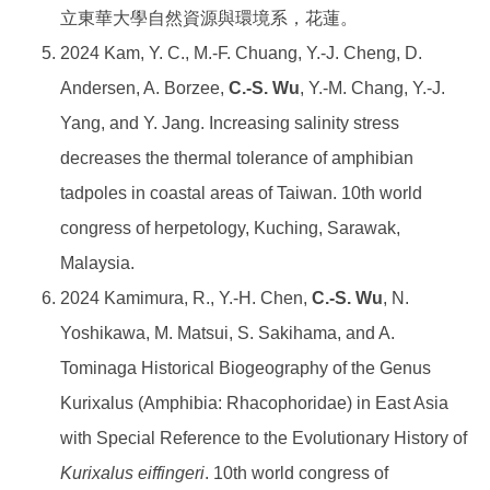
立東華大學自然資源與環境系，花蓮。
2024 Kam, Y. C., M.‑F. Chuang, Y.‑J. Cheng, D.
Andersen, A. Borzee,
C.‑S. Wu
, Y.‑M. Chang, Y.‑J.
Yang, and Y. Jang. Increasing salinity stress
decreases the thermal tolerance of amphibian
tadpoles in coastal areas of Taiwan. 10th world
congress of herpetology, Kuching, Sarawak,
Malaysia.
2024 Kamimura, R., Y.-H. Chen,
C.-S. Wu
, N.
Yoshikawa, M. Matsui, S. Sakihama, and A.
Tominaga Historical Biogeography of the Genus
Kurixalus (Amphibia: Rhacophoridae) in East Asia
with Special Reference to the Evolutionary History of
Kurixalus eiffingeri
. 10th world congress of