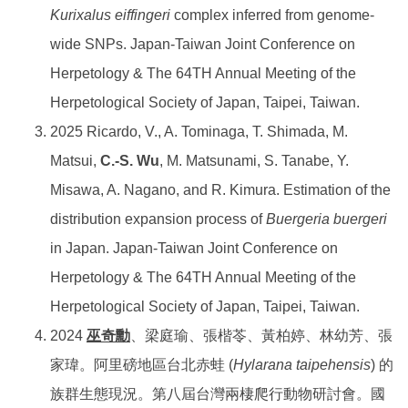
Kurixalus eiffingeri
complex inferred from genome-
wide SNPs. Japan-Taiwan Joint Conference on
Herpetology & The 64TH Annual Meeting of the
Herpetological Society of Japan, Taipei, Taiwan.
2025 Ricardo, V., A. Tominaga, T. Shimada, M.
Matsui,
C.-S. Wu
, M. Matsunami, S. Tanabe, Y.
Misawa, A. Nagano, and R. Kimura. Estimation of the
distribution expansion process of
Buergeria buergeri
in Japan. Japan-Taiwan Joint Conference on
Herpetology & The 64TH Annual Meeting of the
Herpetological Society of Japan, Taipei, Taiwan.
2024
巫奇勳
、梁庭瑜、張楷苓、黃柏婷、林幼芳、張
家瑋。阿里磅地區台北赤蛙 (
Hylarana taipehensis
) 的
族群生態現況。第八屆台灣兩棲爬行動物研討會。國