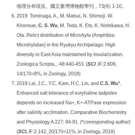
地理分布現況。國立臺灣博物館學刊，73(4): 1-10。
2019 Tominaga, A., M. Matsui, N. Shimoji, W.
Khonsue,
C. S. Wu
, M. Toda, K. Eto, K. Nishikawa, H.
Ota. Relict distribution of
Microhyla
(Amphibia:
Microhylidae) in the Ryukyu Archipelago: High
diversity in East Asia maintained by insularization.
Zoologica Scripta, , 48:440-453. (
SCI
,IF:2.609,
14/170=8%, in Zoology, 2018)
2019 Lai, J.C., Y.C. Kam, H.C. Lin, and
C.S. Wu
*.
Enhanced salt tolerance of euryhaline tadpoles
depends on increased Na+, K+-ATPase expression
after salinity acclimation. Comparative Biochemistry
and Physiology A 227: 84-91. (*corresponding author)
(
SCI
,
IF:2.142, 20/170=11%, in Zoology, 2018)