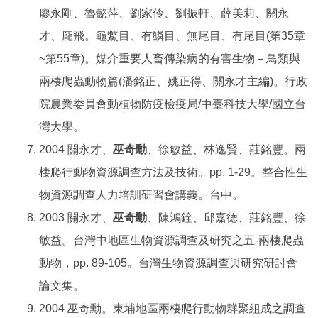
廖永剛、魯懿萍、劉家伶、劉振軒、薛美莉、關永
才、龐飛。龜鱉目、有鱗目、無尾目、有尾目(第35章
~第55章)。媒介重要人畜傳染病的有害生物－鳥類與
兩棲爬蟲動物篇(潘銘正、姚正得、關永才主編)。行政
院農業委員會動植物防疫檢疫局/中臺科技大學/國立台
灣大學。
2004 關永才、
巫奇勳
、徐敏益、林逸賢、莊銘豐。兩
棲爬行動物資源調查方法及技術。pp. 1-29。整合性生
物資源調查人力培訓研習會講義。台中。
2003 關永才、
巫奇勳
、陳鴻銓、邱嘉德、莊銘豐、徐
敏益。台灣中地區生物資源調查及研究之五-兩棲爬蟲
動物，pp. 89-105。台灣生物資源調查與研究研討會
論文集。
2004 巫奇勳。東埔地區兩棲爬行動物群聚組成之調查