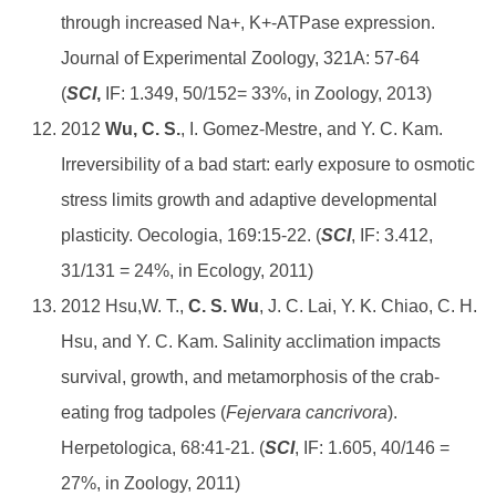
through increased Na+, K+-ATPase expression.
Journal of Experimental Zoology, 321A: 57-64
(
SCI
,
IF: 1.349, 50/152= 33%, in Zoology, 2013)
2012
Wu, C. S.
, I. Gomez-Mestre, and Y. C. Kam.
Irreversibility of a bad start: early exposure to osmotic
stress limits growth and adaptive developmental
plasticity. Oecologia, 169:15-22. (
SCI
, IF: 3.412,
31/131 = 24%, in Ecology, 2011)
2012 Hsu,W. T.,
C. S. Wu
, J. C. Lai, Y. K. Chiao, C. H.
Hsu, and Y. C. Kam. Salinity acclimation impacts
survival, growth, and metamorphosis of the crab-
eating frog tadpoles (
Fejervara cancrivora
).
Herpetologica, 68:41-21. (
SCI
, IF: 1.605, 40/146 =
27%, in Zoology, 2011)