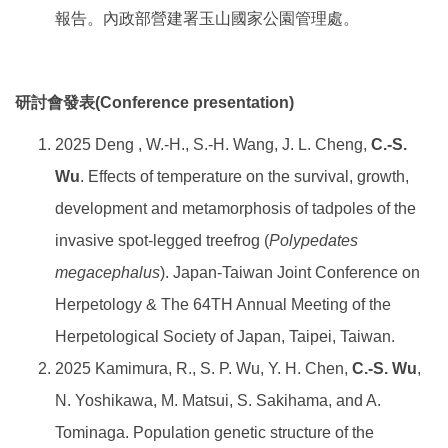
報告。內政部營建署玉山國家公園管理處。
研討會發表(Conference presentation)
2025 Deng , W.-H., S.-H. Wang, J. L. Cheng,
C.-S.
Wu
. Effects of temperature on the survival, growth,
development and metamorphosis of tadpoles of the
invasive spot-legged treefrog (
Polypedates
megacephalus
). Japan-Taiwan Joint Conference on
Herpetology & The 64TH Annual Meeting of the
Herpetological Society of Japan, Taipei, Taiwan.
2025 Kamimura, R., S. P. Wu, Y. H. Chen,
C.-S. Wu
,
N. Yoshikawa, M. Matsui, S. Sakihama, and A.
Tominaga. Population genetic structure of the