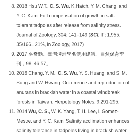
2018 Hsu W.T.,
C. S. Wu
, K.Hatch, Y. M. Chang, and
Y. C. Kam. Full compensation of growth in salt-
tolerant tadpoles after release from salinity stress.
Journal of Zoology, 304: 141–149 (
SCI
,
IF: 1.955,
35/166= 21%, in Zoology, 2017)
2017 巫奇勳。臺灣澤蛙學名使用建議。自然保育季
刊，98: 46-57。
2016 Chang, Y. M.,
C. S. Wu
, Y. S. Huang, and S. M.
Sung and W. Hwang. Occurrence and reproduction of
anurans in brackish water in a coastal windbreak
forests in Taiwan. Herpetology Notes, 9:291-295.
2014
Wu, C. S.
, W. K. Yang, T. H. Lee, I. Gomez-
Mestre, and Y. C. Kam. Salinity acclimation enhances
salinity tolerance in tadpoles living in brackish water