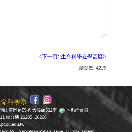
<
下一頁: 生命科學在學甚麼
>
瀏覽數:
4228
生命科學系
市陽明山華岡路55號 大義館532室
本系位置圖
511 轉分機 26205~26206
pccu.edu.tw
 Rd., Yang-Ming-Shan, Taipei 111396, Taiwan