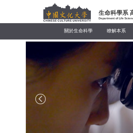
跳
到
生命科學系 
主
Department of Life Scien
要
關於生命科學
瞭解本系
內
容
區