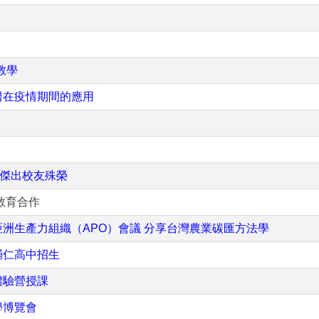
教學
醫在疫情期間的應用
院傑出校友殊榮
教育合作
洲生產力組織（APO）會議 分享台灣農業碳匯方法學
輔仁高中招生
體驗營授課
學博覽會