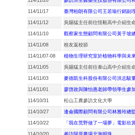
114/11/20
參訪濟生醫藥生技股份有限公司
114/11/17
臺灣柏朗有限公司王若瑜行銷副
114/11/12
吳賜猛主任前往恆毅高中介紹生
114/11/10
觀察家生態顧問有限公司黃于坡
114/11/08
校友返校節
114/11/07-08
植物生理研究室於植物科學與未
114/11/05
吳賜猛主任前往泰山高中介紹生
114/11/03
麥德凱生科股份有限公司洪志駿
114/11/01
廖啓政與陳怡惠老師帶領學生參加Inter-is
114/10/31
松山工農參訪文化大學
114/10/27
逢侖國際顧問有限公司林雅玲總
114/10/22
「我在荒野做了一場夢」電影欣
114/10/20
參訪阿原農場北海明珠