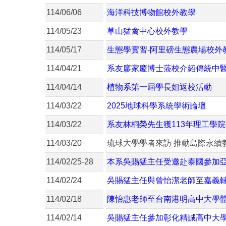
114/06/06
海洋科技博物館校外教學
114/05/23
草山猛禽中心校外教學
114/05/17
生態學實習-阿里磅生態農場校外
114/04/21
系友廖家慶博士蒞校介紹傳統中
114/04/14
植物系第一屆學長姐返校活動
114/03/22
2025地球科學系統學術論壇
114/03/22
系友林桐榮先生獲113年理工學
114/03/20
琉球大學學者來訪 推動島際永續
114/02/25-28
本系吳賜猛主任受邀赴泰國參加亞
114/02/24
吳賜猛主任與曾怡潔老師至嘉義
114/02/18
陳怡惠老師至台南港明高中大學
114/02/14
吳賜猛主任參加彰化精誠高中大