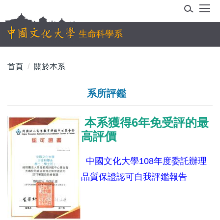
跳
到
主
生命科學系
要
內
首頁
關於本系
容
區
系所評鑑
本系獲得6年免受評的最
高評價
中國文化大學108年度委託辦理
品質保證認可自我評鑑報告