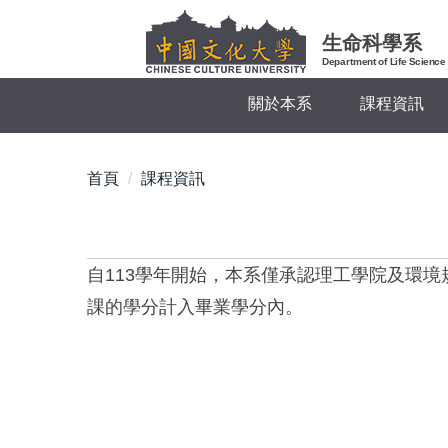
跳
到
生命科學系
主
Department of Life Science
要
關於本系
課程資訊
內
容
區
首頁
課程資訊
自113學年開始，本系僅承認理工學院及環
課的學分計入畢業學分內。