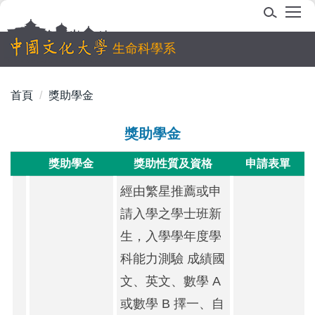
跳
到
主
生命科學系
要
內
首頁
獎助學金
容
區
獎助學金
獎助學金
獎助性質及資格
申請表單
經由繁星推薦或申
請入學之學士班新
生，入學學年度學
科能力測驗 成績國
文、英文、數學 A
或數學 B 擇一、自