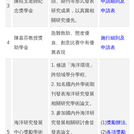
陳桂玉老師紀
頭、期刊等形式發表
申請細則及
3
念獎學金
研究成果，以真菌相
申請表
關研究優先。
急難救助、態度優
陳嘉芬教授獎
施行細則及
4
良、創意比賽中有優
助學金
申請表
異表現
1. 修讀「海洋環境」
跨領域學分學程。
2. 知名國內外學術期
刊發表海洋研究發展
相關研究學術論文。
3. 參加國內外海洋研
海洋研究發展
究發展相關研討會並
(1)
獎勵辦法
,
5
中心獎勵學術
發表論文。
(2)
各項獎勵