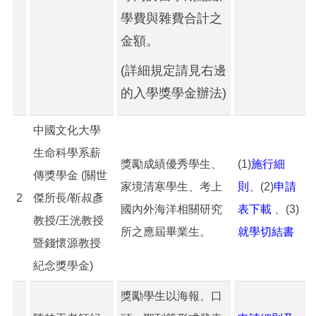
學費與雜費合計之
金額。
(詳細規定請見右邊
的入學獎學金辦法)
中國文化大學
生命科學系薪
獎勵成績優秀學生、
(1)
施行細
傳獎學金 (關世
家境清寒學生、考上
則
、(2)
申請
2
傑所長/靳叔彥
國內外海洋相關研究
表下載
、(3)
教授/王洸教授
所之應屆畢業生。
就學切結書
暨錢懷源教授
紀念獎學金)
獎勵學生以海報、口