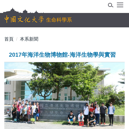
跳
到
主
生命科學系
要
內
首頁
本系新聞
容
區
2017年海洋生物博物館-海洋生物學與實習