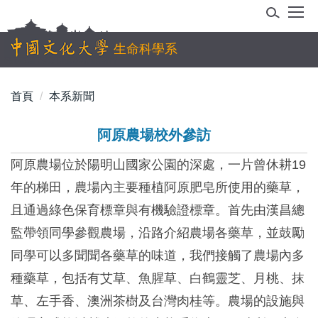
跳
到
主
生命科學系
要
內
首頁
本系新聞
容
區
阿原農場校外參訪
阿原農場位於陽明山國家公園的深處，一片曾休耕19
年的梯田，農場內主要種植阿原肥皂所使用的藥草，
且通過綠色保育標章與有機驗證標章。首先由漢昌總
監帶領同學參觀農場，沿路介紹農場各藥草，並鼓勵
同學可以多聞聞各藥草的味道，我們接觸了農場內多
種藥草，包括有艾草、魚腥草、白鶴靈芝、月桃、抹
草、左手香、澳洲茶樹及台灣肉桂等。農場的設施與