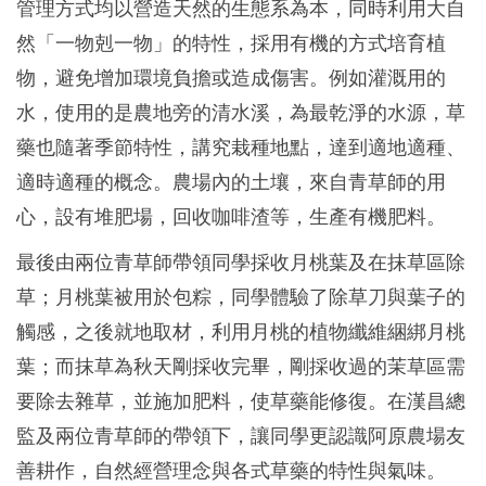
管理方式均以營造天然的生態系為本，同時利用大自
然「一物剋一物」的特性，採用有機的方式培育植
物，避免增加環境負擔或造成傷害。例如灌溉用的
水，使用的是農地旁的清水溪，為最乾淨的水源，草
藥也隨著季節特性，講究栽種地點，達到適地適種、
適時適種的概念。農場內的土壤，來自青草師的用
心，設有堆肥場，回收咖啡渣等，生產有機肥料。
最後由兩位青草師帶領同學採收月桃葉及在抹草區除
草；月桃葉被用於包粽，同學體驗了除草刀與葉子的
觸感，之後就地取材，利用月桃的植物纖維綑綁月桃
葉；而抹草為秋天剛採收完畢，剛採收過的茉草區需
要除去雜草，並施加肥料，使草藥能修復。在漢昌總
監及兩位青草師的帶領下，讓同學更認識阿原農場友
善耕作，自然經營理念與各式草藥的特性與氣味。