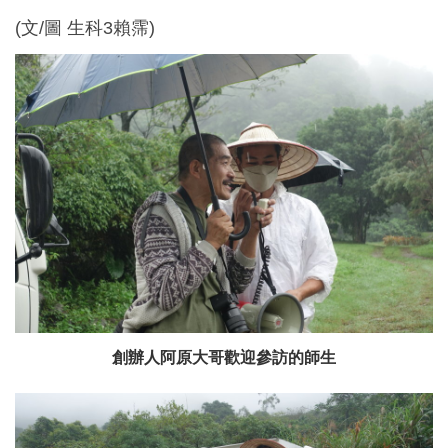
(文/圖 生科3賴霈)
創辦人阿原大哥歡迎參訪的師生