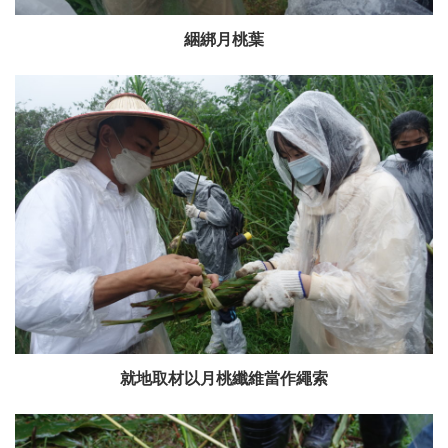
綑綁月桃葉
就地取材以月桃纖維當作繩索