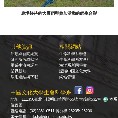
農場接待的大哥們與參加活動的師生合影
其他資訊
相關網站
活動與新聞總覽
生命科學系學會
研究所考取狀況
生命科學系友會/
畢業生流向調查
海洋系所同學會
業界新知
認識中國文化大學
常用連結與下載
網站管理
中國文化大學生命科學系
地址 : 111396臺北市陽明山華岡路55號 大義館532室
本系
位置圖
聯絡電話 : (02)2861-0511 轉分機 26205~26206
電子信箱 : crkuls@dep.pccu.edu.tw