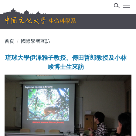
跳
到
主
生命科學系
要
內
首頁
國際學者互訪
容
區
琉球大學伊澤雅子教授、傳田哲郎教授及小林
峻博士生來訪