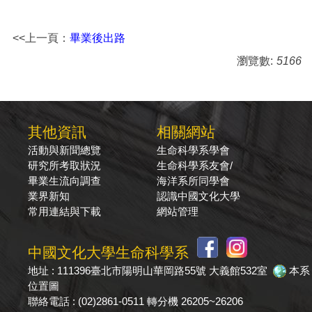
<<上一頁：
畢業後出路
瀏覽數:
5166
其他資訊
相關網站
活動與新聞總覽
生命科學系學會
研究所考取狀況
生命科學系友會/
畢業生流向調查
海洋系所同學會
業界新知
認識中國文化大學
常用連結與下載
網站管理
中國文化大學生命科學系
地址 : 111396臺北市陽明山華岡路55號 大義館532室
本系
位置圖
聯絡電話 : (02)2861-0511 轉分機 26205~26206