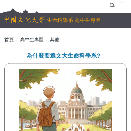
跳
到
主
生命科學系 高中生專區
要
內
首頁
高中生專區
其他
容
區
為什麼要選文大生命科學系?