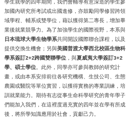
學生就學的四年期間，我們會輔導有意深造的學生參
加國內研究所考試或出國進修，亦鼓勵同學修習跨領
域學程、輔系或雙學位，藉以獲得第二專長，增加畢
業後就業競爭力。為了加強學生的國際視野，本系與
日本琉球大學生物學系
共同開設國際聯合課程，以及
提供交換生機會；另與
美國普渡大學西北校區生物科
學系簽訂
2+2跨國雙聯學位
，與
夏威夷大學簽訂3+2
學、碩士學位
。此外，同學亦可參與教師的研究計
畫，或由本系安排前往各研究機構、生技公司、生態
農園或醫院等單位實習，以獲得實務的專業訓練，培
訓就業能力。期待有志從事生命科學研究的青年學子
們能加入我們，在這裡度過充實的四年並在學有所成
後，將所學知識應用於社會，貢獻己力。