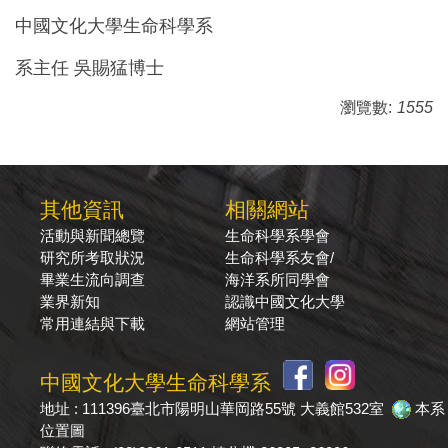
中國文化大學生命科學系
系主任 吳賜猛博士
瀏覽數:
1555
其他資訊
相關網站
活動與新聞總覽
生命科學系學會
研究所考取狀況
生命科學系友會/
畢業生流向調查
海洋系所同學會
業界新知
認識中國文化大學
常用連結與下載
網站管理
中國文化大學生命科學系
地址 : 111396臺北市陽明山華岡路55號 大義館532室
本系
位置圖